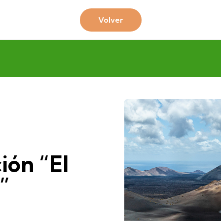
Volver
ión “El
”