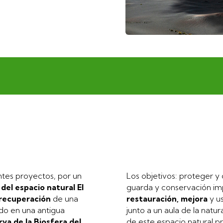
entes proyectos, por un
Los objetivos: proteger y 
del espacio natural El
guarda y conservación i
 recuperación
de una
restauración, mejora
y us
ado en una antigua
junto a un aula de la natu
va de la Biosfera del
de este espacio natural pr