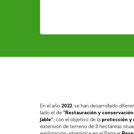
En el año
2022
, se han desarrollado difer
lado el de
“Restauración y conservación 
Jable”
, con el objetivo de la
protección y
extensión de terreno de 8 hectáreas situ
explotación urbanística en el Parque
Reser